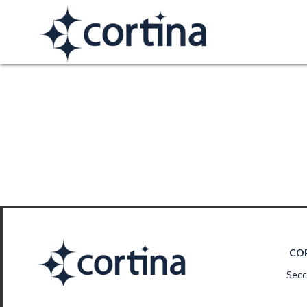
COR
Secc